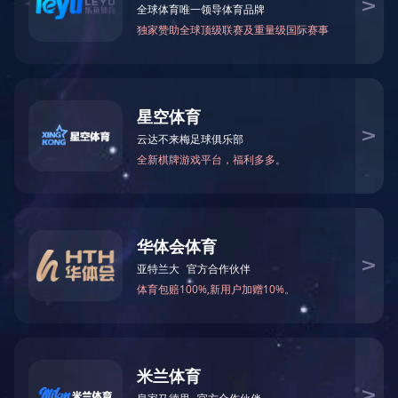
研发中心
拥有WHIRLPOO
仁正化验室
Elmendorf 撕破强
市场及产品开发部
牢度试验机、CI3000+
手织样中心
流的先进检测设备，可为客户
染色实验室
2004年以来,纺织品
纺织品测试中心
证。
2007年3月建立符合
2007年6月获得
2009年1月获得