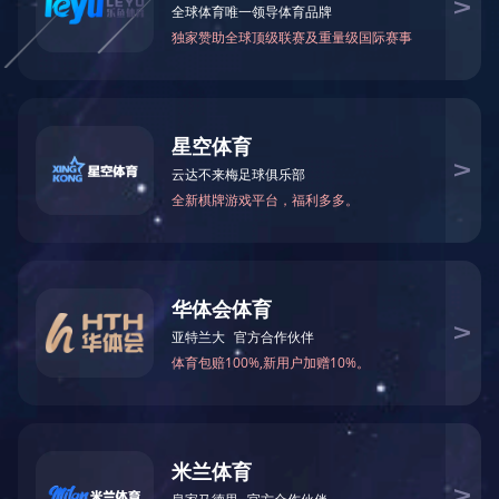
研发中心
拥有一条龙的先进
仁正化验室
15万只，生产周期仅4
市场及产品开发部
手织样中心
染色实验室
纺织品测试中心
网站建议
版权声明
交通指南
网