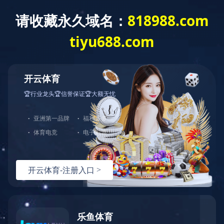
首页
关于联发
采购平台
新闻中心
产
面料产品
Fabric