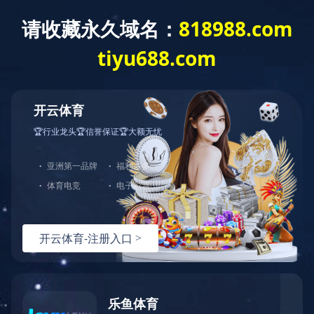
首页
关于联发
采购平台
新闻中心
产品
联发纺织举办第四期联发管
新闻中心
News
12月25日下午，联发纺
时事简报
授、纺织学院钱竞芳教授就
公示公告
检验检疫局副局长季远全携
术、质量主管等近200人
总经办 向中林
网站建议
版权声明
交通指南
网站地图
公司
Copyright @ 2010 
新利·体育(中国
为获最佳浏览