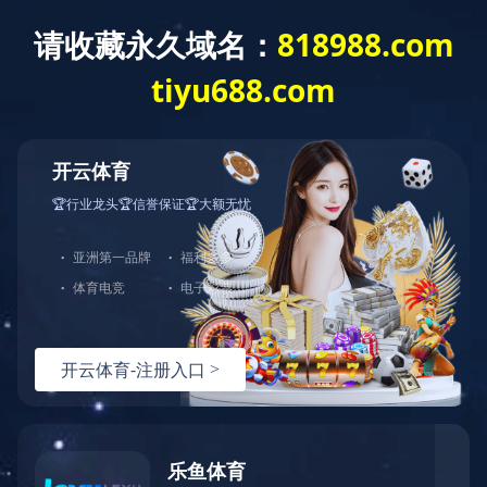
首页
关于联发
采购平台
新闻中心
产品
联发纺织进入省两化融合试
新闻中心
News
12月29日，江苏省经济和
时事简报
站-登录入口荣登其列。
公示公告
12月10日，江苏省经济
验收。考察组深入生产一线
的情况，听取联发纺织副总
一步公司信息化建设的规划
对于企业两化融合的支持政
总经办 向中林
网站建议
版权声明
交通指南
网站地图
公司
Copyright @ 2010 
新利·体育(中国
为获最佳浏览