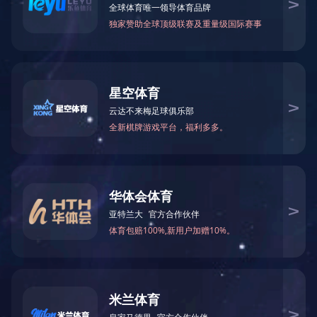
姓名：
性别：
男
女
可到
身高：
婚姻
体重：
出生年月：
政治面貌：
学历
基
籍贯：
是否在海安定居：
是
否
本
情
户籍所在地：
省
市
况
身份
现住地址：
联
原住地址：
外语语种、等级：
手
计算机等级：
邮箱
拟申请岗位1：
岗
位
拟申请岗位3：